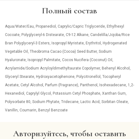
Полный состав
Aqua/Water/Eau, Propanediol, Caprylic/Capric Triglyceride, Ethylhexyl
Cocoate, Polyglyceryl-6 Distearate, C9-12 Alkane, Candelilla/Jojoba/Rice
Bran Polyglyceryl-3 Esters, Isopropyl Myristate, Erythritol, Hydrogenated
Vegetable Oil, Theobroma Cacao (Cocoa) Seed Butter, Sodium
Hyaluronate, Isopropyl Palmitate, Cocos Nucifera (Coconut) Oil,
Acrylamide/Sodium Acryloyldimethyltaurate Copolymer, Behenyl Alcohol,
Glyceryl Stearate, Hydroxyacetophenone, Polycitronellol, Tocopheryl
Acetate, Cetyl Alcohol, Parfum (Fragrance), Panthenol, Isohexadecane, 1,2-
Hexanediol, Caprylyl Glycol, Potassium Cetyl Phosphate, Xanthan Gum,
Polysorbate 80, Sodium Phytate, Tridecane, Lactic Acid, Sorbitan Oleate,
Vanillin, Coumarin, Benzyl Benzoate
Авторизуйтесь, чтобы оставить